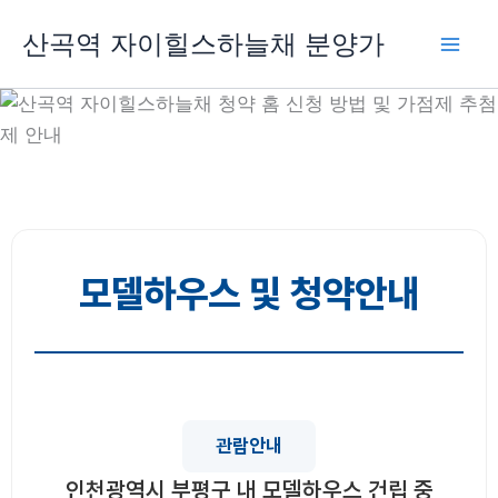
콘
산곡역 자이힐스하늘채 분양가
텐
츠
로
건
너
뛰
기
모델하우스 및 청약안내
관람안내
인천광역시 부평구 내 모델하우스 건립 중