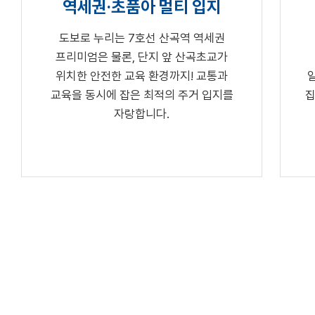
역세권·초품아 멀티 입지
도보로 누리는 7호선 산곡역 역세권
프리미엄은 물론, 단지 앞 산곡초교가
위치한 안전한 교육 환경까지! 교통과
교육을 동시에 잡은 최적의 주거 입지를
집
자랑합니다.