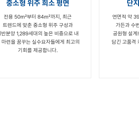
중소형 위주 희소 평면
단지
전용 50㎡부터 84㎡까지, 최근
연면적 약 3
트렌드에 맞춘 중소형 위주 구성과
가든과 수변
일반분양 1,289세대의 높은 비중으로 내
공원형 설계
 마련을 꿈꾸는 실수요자들에게 최고의
담긴 고품격 
기회를 제공합니다.