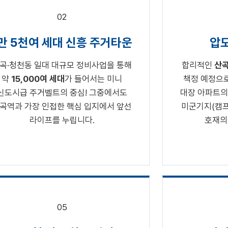
02
만 5천여 세대 신흥 주거타운
압도
곡·청천동 일대 대규모 정비사업을 통해
합리적인
산곡
약
15,000여 세대
가 들어서는 미니
책정 예정으로
신도시급 주거벨트의 중심! 그중에서도
대장 아파트의 
곡역과 가장 인접한 핵심 입지에서 앞선
미군기지(캠프
라이프를 누립니다.
호재의
05