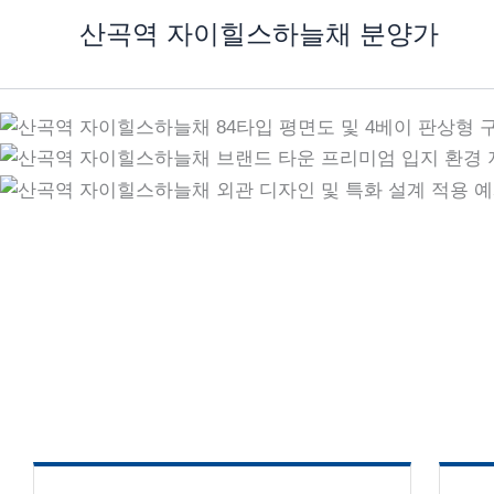
콘
산곡역 자이힐스하늘채 분양가
텐
츠
로
건
너
뛰
기